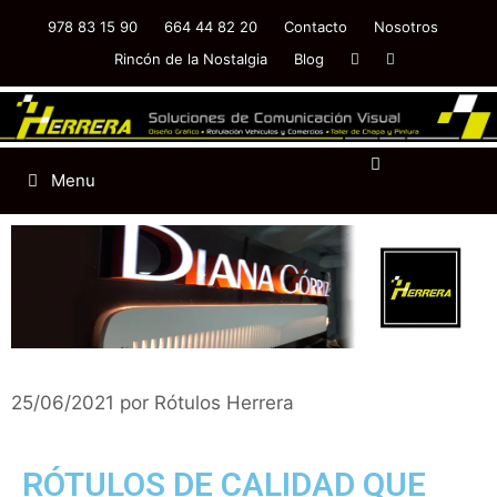
978 83 15 90
664 44 82 20
Contacto
Nosotros
Rincón de la Nostalgia
Blog
Menu
25/06/2021
por
Rótulos Herrera
RÓTULOS DE CALIDAD QUE