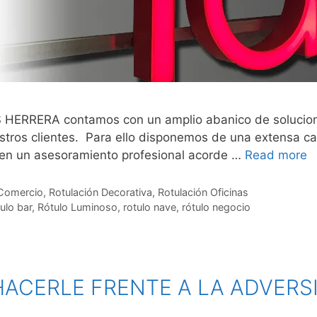
RA contamos con un amplio abanico de soluciones e
tros clientes. Para ello disponemos de una extensa car
cen un asesoramiento profesional acorde …
Read more
 Comercio
,
Rotulación Decorativa
,
Rotulación Oficinas
ulo bar
,
Rótulo Luminoso
,
rotulo nave
,
rótulo negocio
ACERLE FRENTE A LA ADVERS