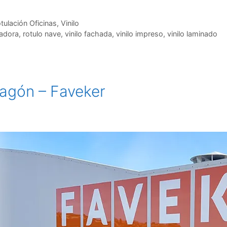
tulación Oficinas
,
Vinilo
vadora
,
rotulo nave
,
vinilo fachada
,
vinilo impreso
,
vinilo laminado
ragón – Faveker