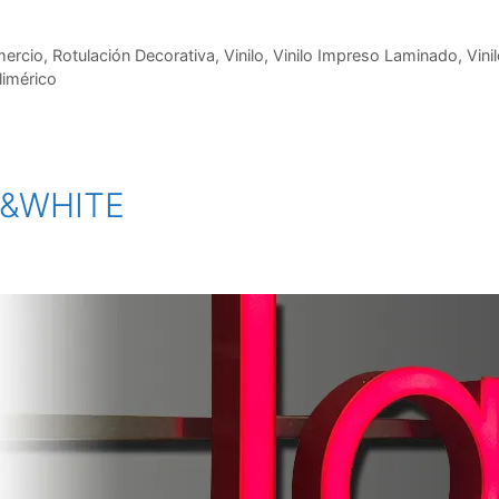
mercio
,
Rotulación Decorativa
,
Vinilo
,
Vinilo Impreso Laminado
,
Vini
limérico
K&WHITE