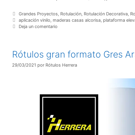
Grandes Proyectos
,
Rotulación
,
Rotulación Decorativa
,
Ro
aplicación vinilo
,
maderas casas alcorisa
,
plataforma ele
Deja un comentario
Rótulos gran formato Gres A
29/03/2021
por
Rótulos Herrera