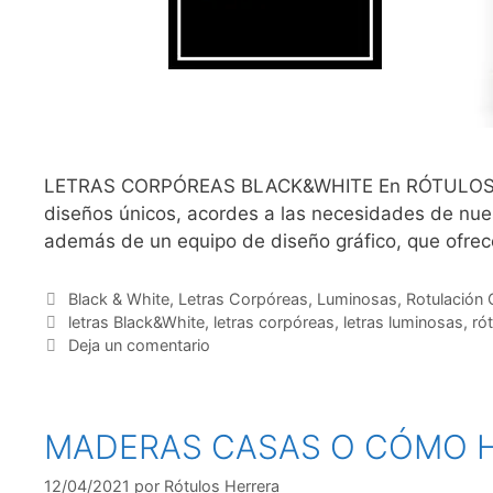
LETRAS CORPÓREAS BLACK&WHITE En RÓTULOS HERRE
diseños únicos, acordes a las necesidades de nues
además de un equipo de diseño gráfico, que ofre
Black & White
,
Letras Corpóreas
,
Luminosas
,
Rotulación
letras Black&White
,
letras corpóreas
,
letras luminosas
,
rót
Deja un comentario
MADERAS CASAS O CÓMO H
12/04/2021
por
Rótulos Herrera