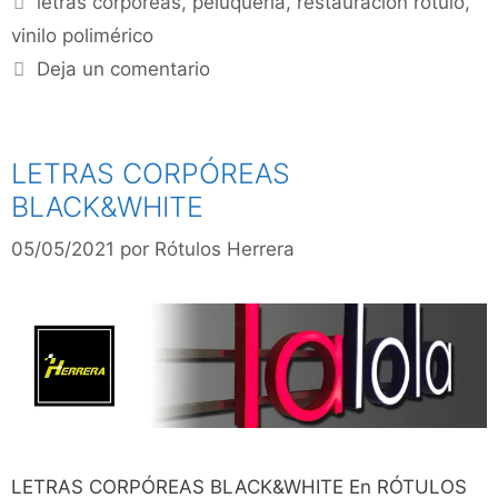
letras corpóreas
,
peluquería
,
restauración rótulo
,
vinilo polimérico
Deja un comentario
LETRAS CORPÓREAS
BLACK&WHITE
05/05/2021
por
Rótulos Herrera
LETRAS CORPÓREAS BLACK&WHITE En RÓTULOS