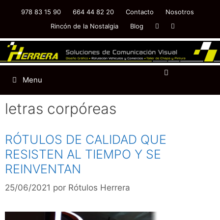
978 83 15 90
664 44 82 20
Contacto
Nosotros
Rincón de la Nostalgia
Blog
Menu
letras corpóreas
RÓTULOS DE CALIDAD QUE
RESISTEN AL TIEMPO Y SE
REINVENTAN
25/06/2021
por
Rótulos Herrera