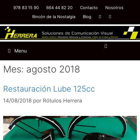
978 83 15 90
664 44 82 20
Contacto
Nosotros
Rincón de la Nostalgia
Blog
Menu
Mes:
agosto 2018
Restauración Lube 125cc
14/08/2018
por
Rótulos Herrera