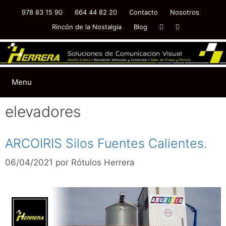
978 83 15 90
664 44 82 20
Contacto
Nosotros
Rincón de la Nostalgia
Blog
Menu
elevadores
ARCOIRIS Silos Fuentes Calientes.
06/04/2021
por
Rótulos Herrera