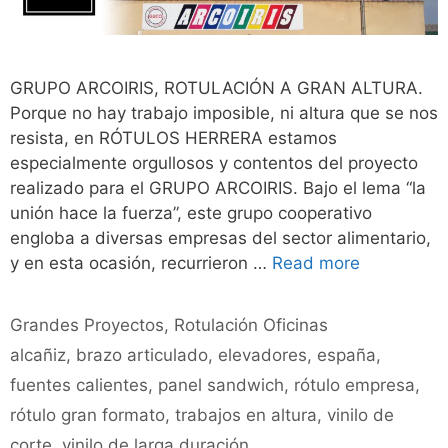
GRUPO ARCOIRIS, ROTULACIÓN A GRAN ALTURA.
Porque no hay trabajo imposible, ni altura que se nos
resista, en RÓTULOS HERRERA estamos
especialmente orgullosos y contentos del proyecto
realizado para el GRUPO ARCOIRIS. Bajo el lema “la
unión hace la fuerza”, este grupo cooperativo
engloba a diversas empresas del sector alimentario,
y en esta ocasión, recurrieron …
Read more
Grandes Proyectos
,
Rotulación Oficinas
alcañiz
,
brazo articulado
,
elevadores
,
españa
,
fuentes calientes
,
panel sandwich
,
rótulo empresa
,
rótulo gran formato
,
trabajos en altura
,
vinilo de
corte
,
vinilo de larga duración