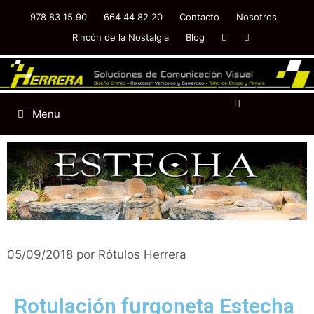
978 83 15 90
664 44 82 20
Contacto
Nosotros
Rincón de la Nostalgia
Blog
Menu
05/09/2018
por
Rótulos Herrera
Rotulación furgoneta Estecha