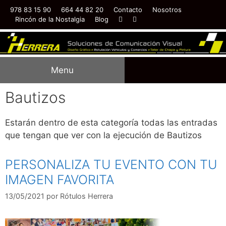
978 83 15 90
664 44 82 20
Contacto
Nosotros
Rincón de la Nostalgia
Blog
Menu
Bautizos
Estarán dentro de esta categoría todas las entradas
que tengan que ver con la ejecución de Bautizos
PERSONALIZA TU EVENTO CON TU
IMAGEN FAVORITA
13/05/2021
por
Rótulos Herrera