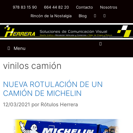
978 83 15 90
664 44 82 20
Contacto
Nosotros
Rincón de la Nostalgia
Blog
Menu
vinilos camión
NUEVA ROTULACIÓN DE UN
CAMIÓN DE MICHELIN
12/03/2021
por
Rótulos Herrera