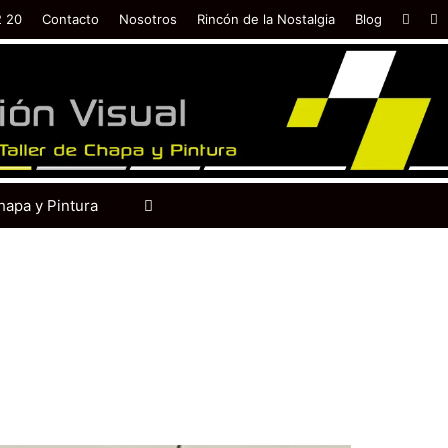
2 20
Contacto
Nosotros
Rincón de la Nostalgia
Blog
hapa y Pintura