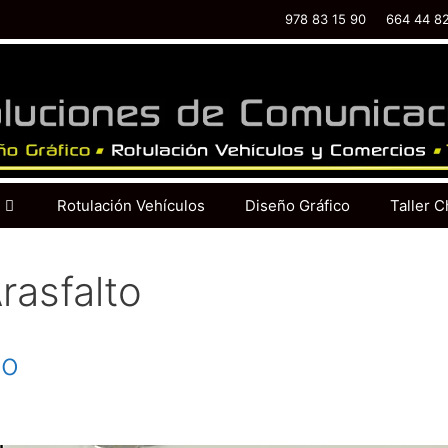
978 83 15 90
664 44 8
Rotulación Vehículos
Diseño Gráfico
Taller C
rasfalto
to