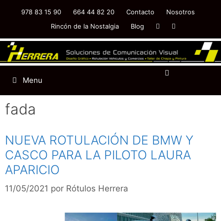
978 83 15 90
664 44 82 20
Contacto
Nosotros
Rincón de la Nostalgia
Blog
Menu
fada
NUEVA ROTULACIÓN DE BMW Y
CASCO PARA LA PILOTO LAURA
APARICIO
11/05/2021
por
Rótulos Herrera