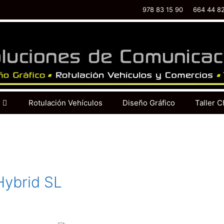
978 83 15 90
664 44 8
Rotulación Vehículos
Diseño Gráfico
Taller C
Hybrid SL