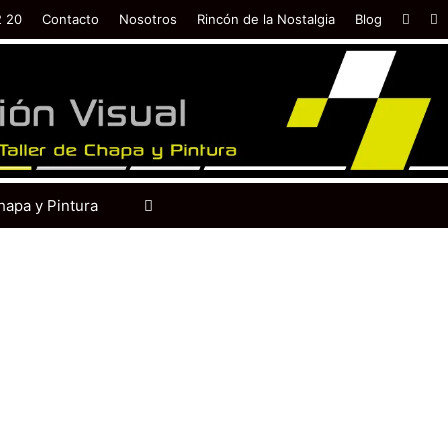
2 20
Contacto
Nosotros
Rincón de la Nostalgia
Blog
hapa y Pintura